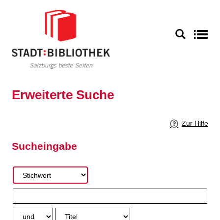
Zur erweiterten Suche springen
S
Erweiterte Suche
Zur Hilfe
Sucheingabe