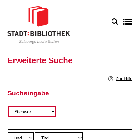
Zur erweiterten Suche springen
S
Erweiterte Suche
Zur Hilfe
Sucheingabe