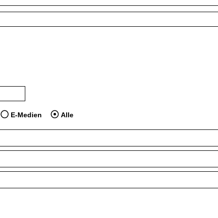
 dem Jahr veröffentlicht wurden
dien anzeigen, die vor dem Jahr veröffentlicht wurden
E-Medien
Alle