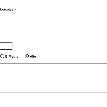
 dem Jahr veröffentlicht wurden
dien anzeigen, die vor dem Jahr veröffentlicht wurden
E-Medien
Alle