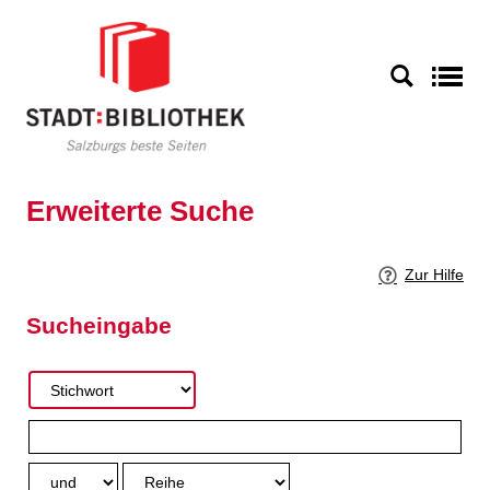
Zur erweiterten Suche springen
S
Erweiterte Suche
Zur Hilfe
Sucheingabe