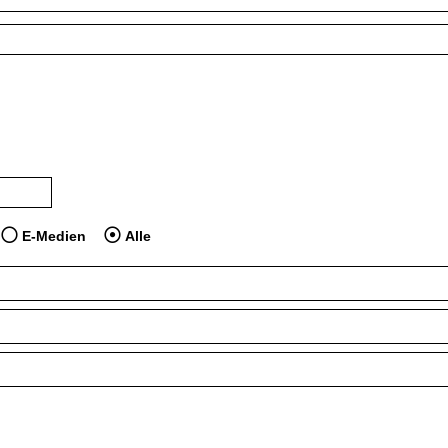
 dem Jahr veröffentlicht wurden
dien anzeigen, die vor dem Jahr veröffentlicht wurden
E-Medien
Alle