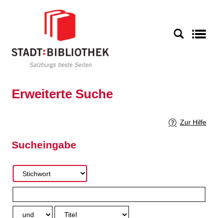
Zur erweiterten Suche springen
S
Erweiterte Suche
Zur Hilfe
Sucheingabe