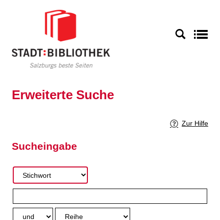
Zur erweiterten Suche springen
S
Erweiterte Suche
Zur Hilfe
Sucheingabe