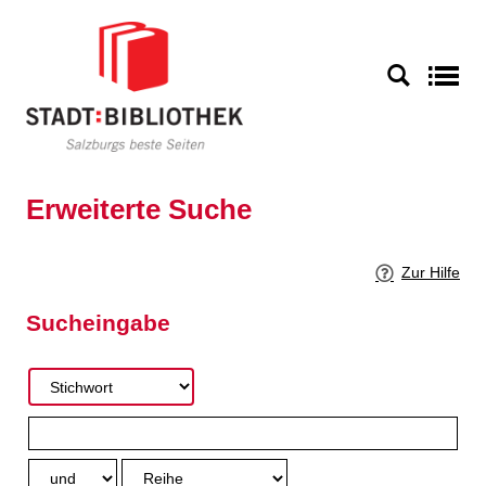
Zur erweiterten Suche springen
S
Erweiterte Suche
Zur Hilfe
Sucheingabe